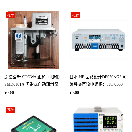
推荐
推荐
原装全新 SHOWA 正和（昭和）
日本 NF 回路设计DP020AGS 可
SMD6101A 间歇式自动润滑泵
编程交直流电源杨：181-0560-
杨：181－0560－8753
8753
¥0.00
¥0.00
推荐