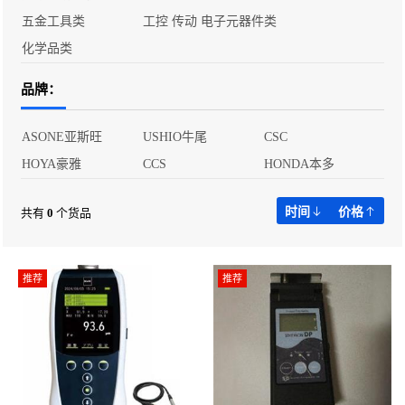
五金工具类
工控 传动 电子元器件类
化学品类
品牌：
ASONE亚斯旺
USHIO牛尾
CSC
HOYA豪雅
CCS
HONDA本多
时间
价格
共有
0
个货品
推荐
推荐