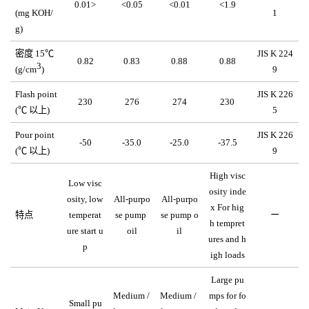
0.01>
<0.05
<0.01
<1.9
(mg KOH/
1
g)
密度 15℃
JIS K 224
0.82
0.83
0.88
0.88
3
(g/cm
)
9
Flash point
JIS K 226
230
276
274
230
(℃ 以上)
5
Pour point
JIS K 226
-50
-35.0
-25.0
-37.5
(℃ 以上)
9
High visc
Low visc
osity inde
osity, low 
All-purpo
All-purpo
x For hig
特点
temperat
se pump 
se pump o
ー
h tempret
ure start u
oil
il
ures and h
p
igh loads
Large pu
Medium / 
Medium / 
mps for fo
Small pu