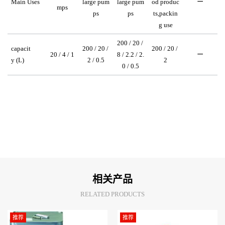
Main Uses
large pum
large pum
od produc
ー
mps
ps
ps
ts,packin
g use
200 / 20 / 
capacit
200 / 20 / 
200 / 20 / 
20 / 4 / 1
8 / 2.2 / 2.
ー
y
 (L)
2 / 0.5
2
0 / 0.5
相关产品
RELATED PRODUCTS
推荐
推荐