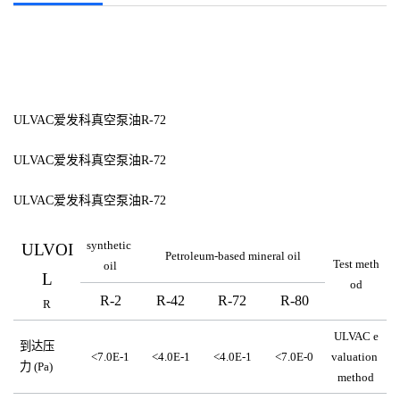
ULVAC爱发科真空泵油R-72
ULVAC爱发科真空泵油R-72
ULVAC爱发科真空泵油R-72
synthetic 
ULVOI
Petroleum-based mineral oil
Test meth
oil
L
od
R-2
R-42
R-72
R-80
R
ULVAC e
到达压
<7.0E-1
<4.0E-1
<4.0E-1
<7.0E-0
valuation 
力
 (Pa)
method