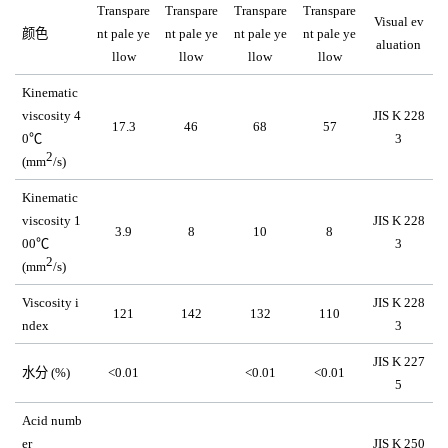
Transpare
Transpare
Transpare
Transpare
Visual ev
颜色
nt pale ye
nt pale ye
nt pale ye
nt pale ye
aluation
llow
llow
llow
llow
Kinematic 
viscosity 
4
JIS K 228
17.3
46
68
57
0℃
3
2
(mm
/s)
Kinematic 
viscosity 
1
JIS K 228
3.9
8
10
8
00℃
3
2
(mm
/s)
Viscosity i
JIS K 228
121
142
132
110
ndex
3
JIS K 227
水分 (%)
<0.01
<0.01
<0.01
5
Acid numb
er
JIS K 250