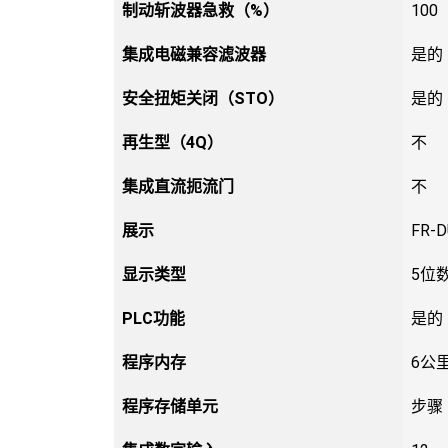
制动斩波器急救（%）
100
集成电磁兼容滤波器
是的
安全扭矩关闭（STO）
是的
再生型（4Q）
不
集成直流扼流门
不
展示
FR-D
显示类型
5位
PLC功能
是的
程序内存
6公
程序存储单元
步骤