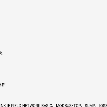
夹
迷你
LINK IE FIELD NETWORK BASIC、MODBUS/TCP、SLMP、IQS