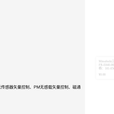
Mitsubis
FR-E840-00
杨：181-056
¥0.00
真实无传感器矢量控制、PM无感载矢量控制、磁通