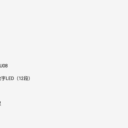
U08
数字LED（12段）
里