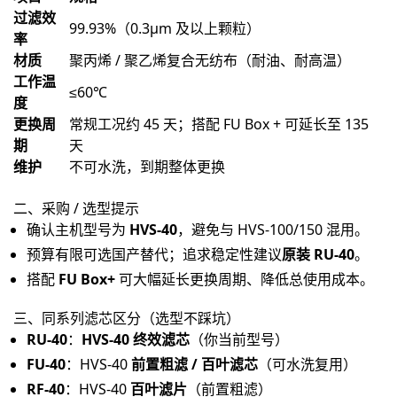
过滤效
99.93%（0.3μm 及以上颗粒）
率
材质
聚丙烯 / 聚乙烯复合无纺布（耐油、耐高温）
工作温
≤60℃
度
更换周
常规工况约 45 天；搭配 FU Box + 可延长至 135 
期
天
维护
不可水洗，到期整体更换
二、采购 / 选型提示
确认主机型号为 
HVS-40
，避免与 HVS-100/150 混用。
预算有限可选国产替代；追求稳定性建议
原装 RU-40
。
搭配 
FU Box+
 可大幅延长更换周期、降低总使用成本。
三、同系列滤芯区分（选型不踩坑）
RU-40
：
HVS-40 终效滤芯
（你当前型号）
FU-40
：HVS-40 
前置粗滤 / 百叶滤芯
（可水洗复用）
RF-40
：HVS-40 
百叶滤片
（前置粗滤）