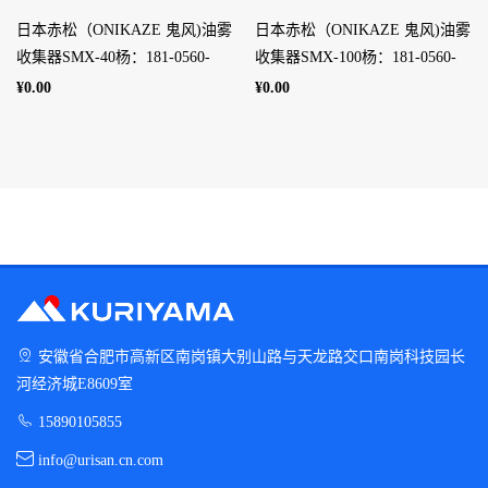
日本赤松（ONIKAZE 鬼风)油雾
日本赤松（ONIKAZE 鬼风)油雾
收集器SMX-40杨：181-0560-
收集器SMX-100杨：181-0560-
8753
8753
¥0.00
¥0.00
安徽省合肥市高新区南岗镇大别山路与天龙路交口南岗科技园长
河经济城E8609室
15890105855
info@urisan.cn.com