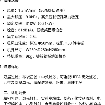
性能规格
风量：1.3m³/min（50/60Hz 通用）
最大静压：9.0kPa，高负压长管路吸力稳定
额定功率：310W（0.31kW）
噪音：61dB (A)，低噪桌面级设备
集尘仓容量：2.5L
吸风口法兰：标准 Φ50mm，标配 Φ38 转接板
机身尺寸：W250×D280×H260mm
整机重量：9kg，镀锌钢板烤漆机身
过滤标配
双层过滤：布袋初滤 + 中效滤芯；可选配
HEPA 高效滤芯、
活性炭除臭单元
，适配洁净室、粉末、异味工况
二、适用场景
精密打磨、激光打标、实验室粉体、制药 / 化妆品原料、电
子焊锡粉尘、小型雕刻、食品微量粉料收集；体积小可直接