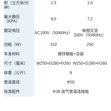
积（立方米/分
1.3
1.0
钟）
最大静压
9.0
7.2
（KPA）
额定电压
单相交流
AC100V（50/60Hz）
200V（50/60Hz）
功耗（W）
310
250
车身材料
镀锌钢板+涂装
尺寸（毫米）
W250×D280×H260
W250×D280×H260
体重（公斤）
9
管道直径
Φ50
标准配件
Φ38 进气管道连接板