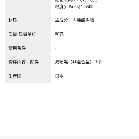
粘度(mPa・s)：5500
主成分：丙烯酸树脂
材质
80克
质量·质量单位
-
使用条件
双喷嘴（非混合型） 1个
套装内容・配件
生産国
日本