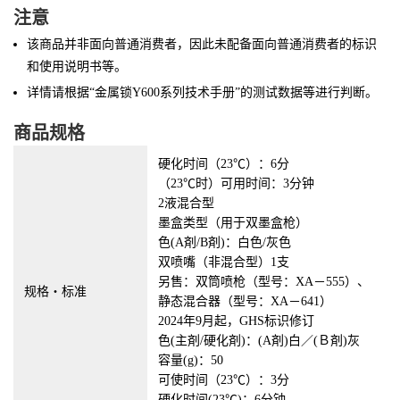
注意
该商品并非面向普通消费者，因此未配备面向普通消费者的标识
和使用说明书等。
详情请根据“金属锁Y600系列技术手册”的测试数据等进行判断。
商品规格
硬化时间（23℃）：6分
（23℃时）可用时间：3分钟
2液混合型
墨盒类型（用于双墨盒枪）
色(A剤/B剤)：白色/灰色
双喷嘴（非混合型）1支
另售：双筒喷枪（型号：XA－555）、
规格・标准
静态混合器（型号：XA－641）
2024年9月起，GHS标识修订
色(主剤/硬化剤)：(A剤)白／(Ｂ剤)灰
容量(g)：50
可使时间（23℃）：3分
硬化时间(23℃)：6分钟